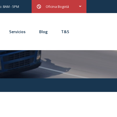
b: 8AM - 5PM
Oficina Bogotá
Servicios
Blog
T&S