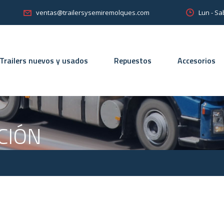
Lun - Sa
ventas@trailersysemiremolques.com
Trailers nuevos y usados
Repuestos
Accesorios
ACIÓN