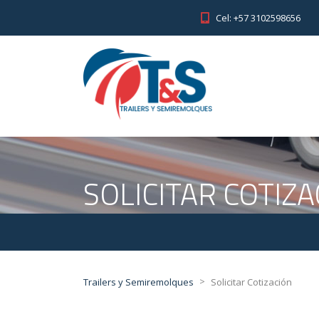
Cel: +57 3102598656
SOLICITAR COTIZ
>
Trailers y Semiremolques
Solicitar Cotización