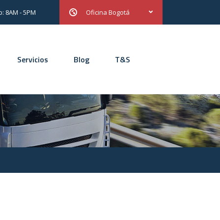
b: 8AM - 5PM
Oficina Bogotá
Servicios
Blog
T&S