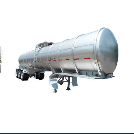
TANQUE
CILÍNDRICO
El tanque FRUEHAUF se puede fabricar de
acuerdo a sus necesidades utilizando una gran
variedad de opciones como lo son: acero al
carbón, acero inoxidable, con forro, etc.
Tamaño Desde 24’ hasta 53’ en 1,2 y 3 ejes