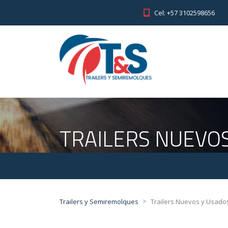
Cel: +57 3102598656
TRAILERS NUEVO
>
Trailers y Semiremolques
Trailers Nuevos y Usado