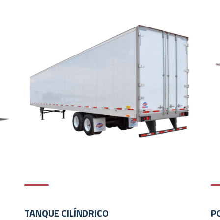
SECO
Nuestras trailers están diseñadas para ofrecer
resistencia y productividad. Son sujetas a
rigurosas pruebas para garantizar el mayor
rendimiento.
TANQUE CILÍNDRICO
P