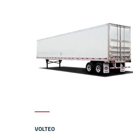
REFRIGERADO
Brinda bajo costo de operación y mayor
rendimiento gracias a su insulado de un solo
disparo (360°), único en cajas de este tipo.
VOLTEO