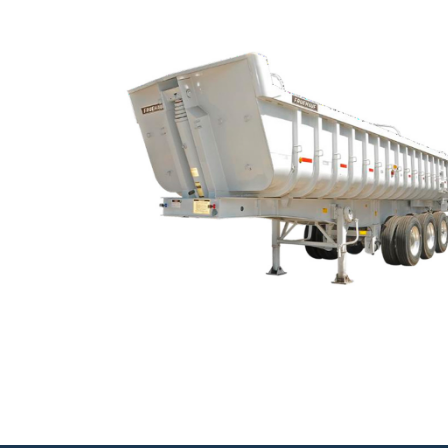
VOLTEO
Volteos con capacidades volumétricas desde
20m3 hasta 40m3 o en la capacidades
especiales según la necesidad de nuestros
clientes, Modelos rectos y con transición