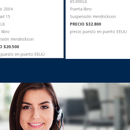
65.000Lb
o 2004
Puerta libro
ad 15
Suspensión Hendrickson
0Lb
PRECIO $32.800
 libro
precio puesto en puerto EEUU
nsión Hendrickson
O $20.500
 puesto en puerto EEUU