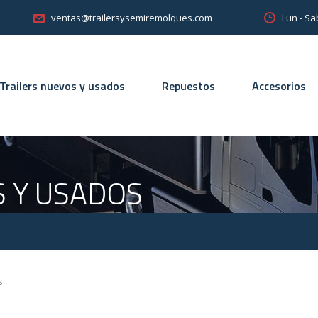
Lun - Sa
ventas@trailersysemiremolques.com
Trailers nuevos y usados
Repuestos
Accesorios
S Y USADOS
s