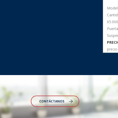
Model
Cantid
65.00
Puerta
Suspe
PRECI
precio
CONTÁCTANOS