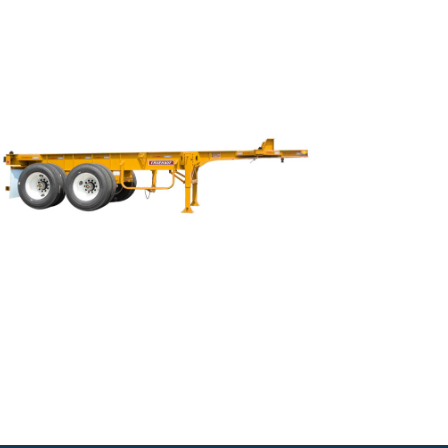
PORTA
CONTENEDOR
Fabricadas desde 25′ hasta 53′, con acero de
alta resistencia, alma cortada con equipo de
control numérico en una sola pieza