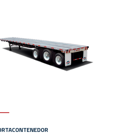
PLATAFORMA
La plataforma Utility® ofrece la más alta
eficiencia para soportar operaciones de carga
mejorando el consumo de combustible.
ORTACONTENEDOR