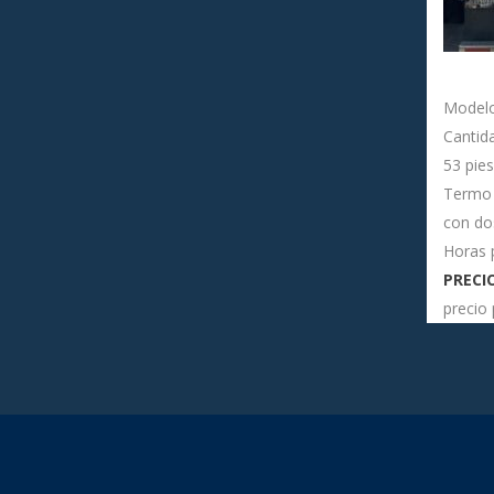
Modelo
Cantida
53 pies
Termo 
con do
Horas 
PRECIO
precio