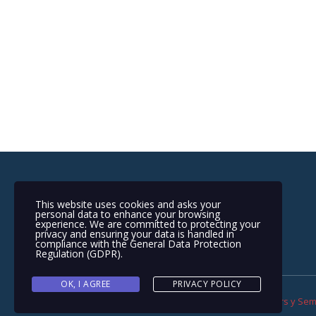
This website uses cookies and asks your
personal data to enhance your browsing
experience. We are committed to protecting your
privacy and ensuring your data is handled in
compliance with the
General Data Protection
Regulation (GDPR)
.
OK, I AGREE
PRIVACY POLICY
Copyright © 2022 Derechos Reservados
Trailers y Se