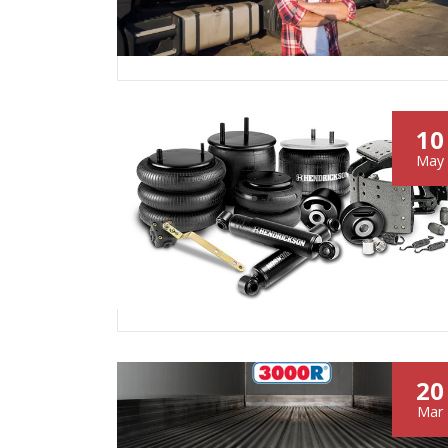
10
May
20
Mar