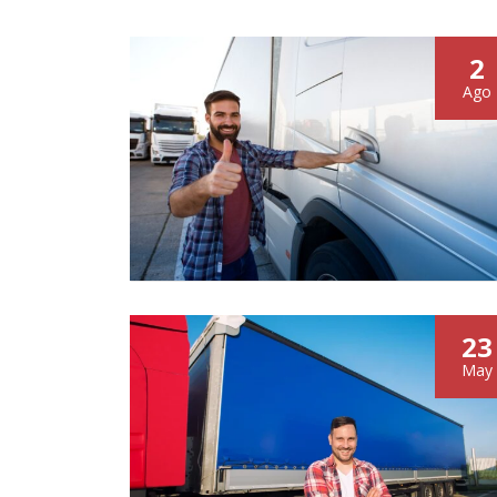
2
Ago
23
May