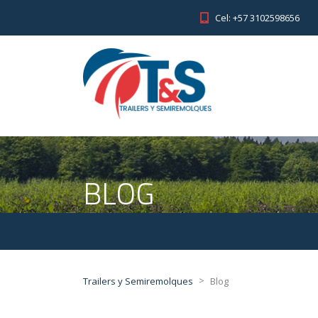
Cel: +57 3102598656
BLOG
>
Trailers y Semiremolques
Blog