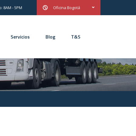
b: 8AM - 5PM
Oficina Bogotá
Servicios
Blog
T&S