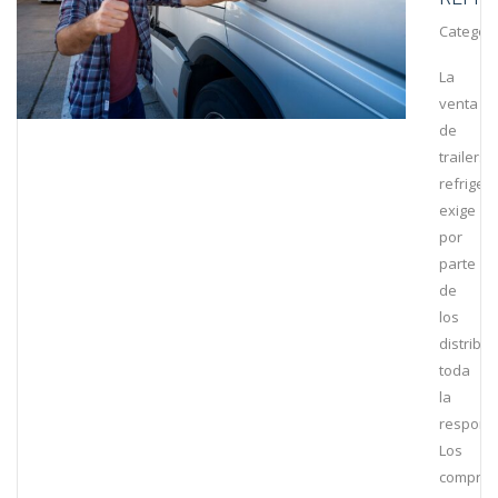
Category
La
venta
de
trailers
refriger
exige
por
parte
de
los
distribu
toda
la
responsa
Los
comprad