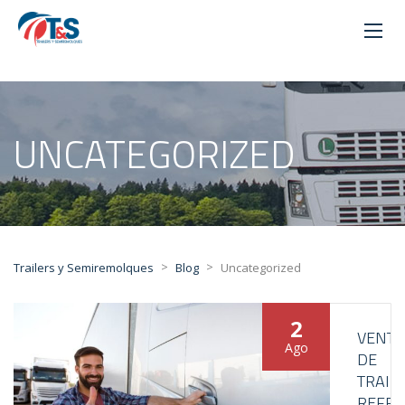
UNCATEGORIZED
>
>
Trailers y Semiremolques
Blog
Uncategorized
2
VENTA
Ago
DE
TRAIL
REFRI