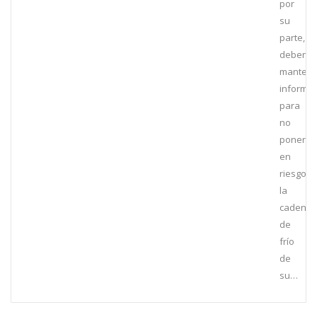
por
su
parte,
deben
mantene
informa
para
no
poner
en
riesgo
la
cadena
de
frío
de
su…