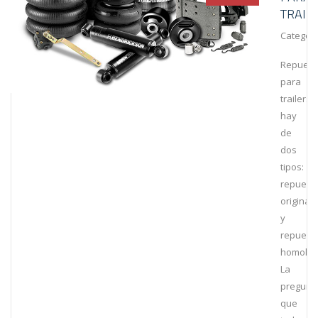
TRAIL
Category
Repuest
para
trailers
hay
de
dos
tipos:
repuest
original
y
repuest
homolog
La
pregunt
que