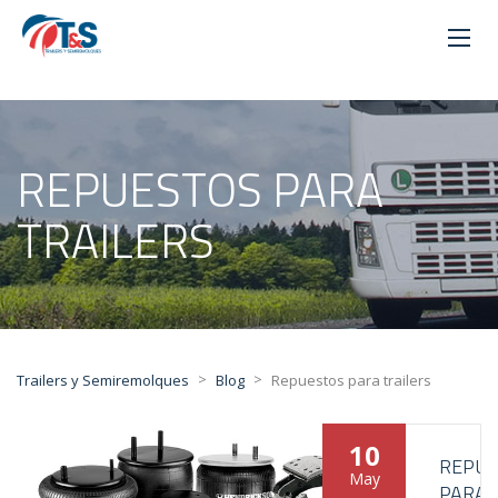
REPUESTOS PARA
TRAILERS
>
>
Trailers y Semiremolques
Blog
Repuestos para trailers
10
REPUE
May
PARA