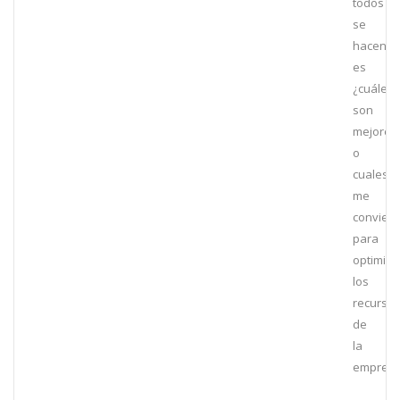
todos
se
hacen
es
¿cuáles
son
mejores
o
cuales
me
convien
para
optimiza
los
recurso
de
la
empres